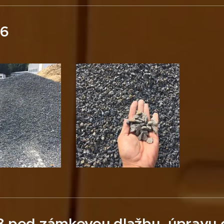
16
8 pod zámkovou dlažbu, úpravu 