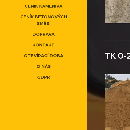
CENÍK KAMENIVA
CENÍK BETONOVÝCH
SMĚSÍ
DOPRAVA
KONTAKT
TK 0-2
OTEVÍRACÍ DOBA
O NÁS
GDPR