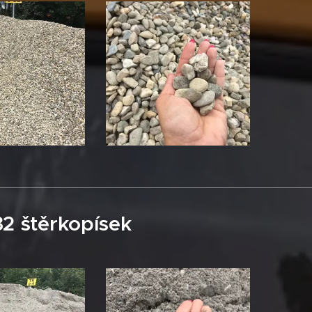
32 štěrkopísek