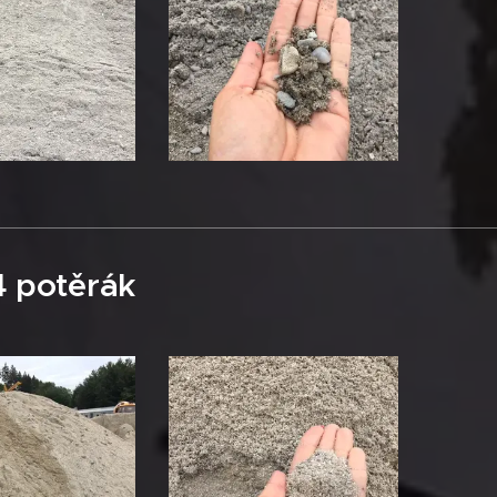
4 potěrák