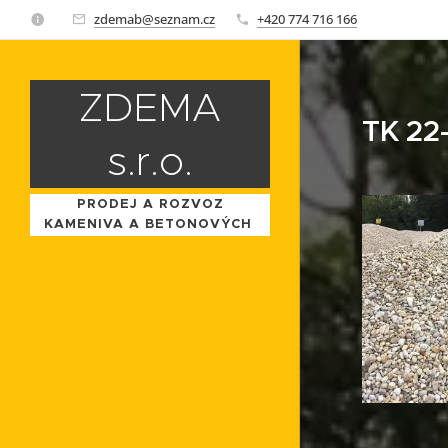
zdemab@seznam.cz
+420 774 716 166
ZDEMA
TK 22
s.r.o.
PRODEJ A ROZVOZ
KAMENIVA A BETONOVÝCH
SMĚSÍ