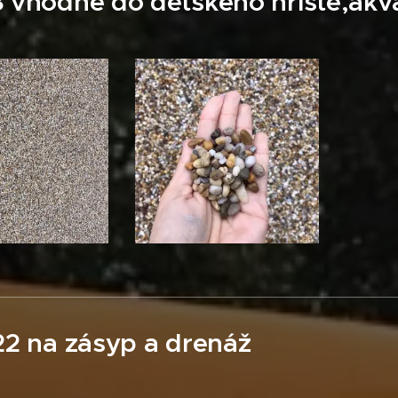
 vhodné do dětského hřiště,akvár
22 na zásyp a drenáž